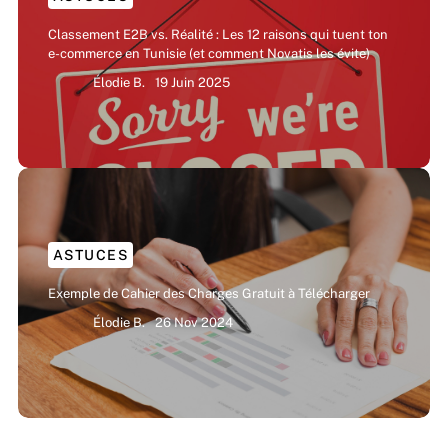
Classement E2B vs. Réalité : Les 12 raisons qui tuent ton
e-commerce en Tunisie (et comment Novatis les évite)
Élodie B.
19 Juin 2025
ASTUCES
Exemple de Cahier des Charges Gratuit à Télécharger
Élodie B.
26 Nov 2024