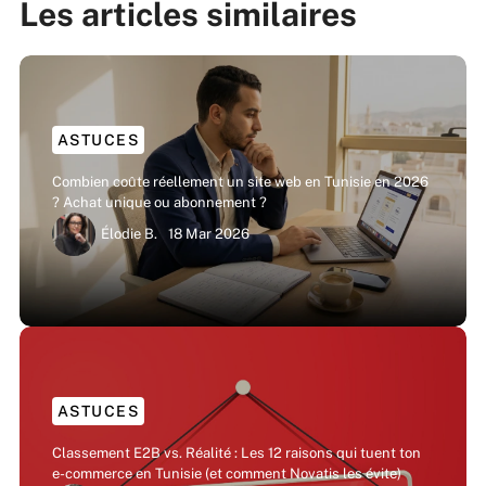
Les articles similaires
ASTUCES
Combien coûte réellement un site web en Tunisie en 2026
? Achat unique ou abonnement ?
Élodie B.
18 Mar 2026
ASTUCES
Classement E2B vs. Réalité : Les 12 raisons qui tuent ton
e-commerce en Tunisie (et comment Novatis les évite)