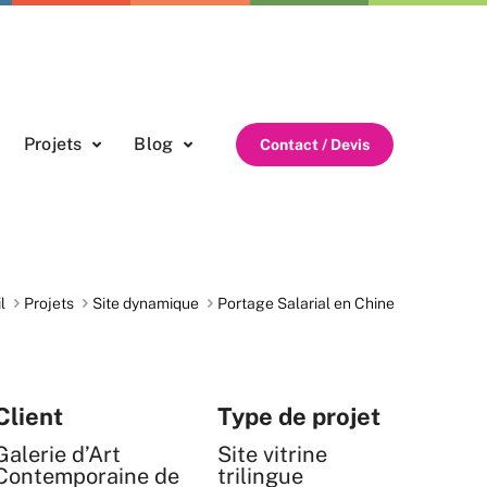
Projets
Blog
Contact / Devis
l
Projets
Site dynamique
Portage Salarial en Chine
Client
Type de projet
Galerie d’Art
Site vitrine
Contemporaine de
trilingue