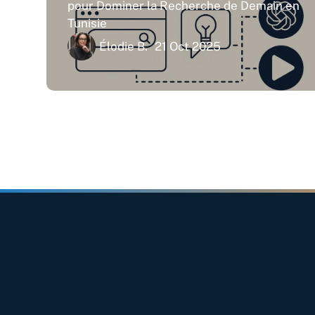
pour Dominer la Recherche de Demain en
Tunisie
Élodie B.
21 Oct 2025