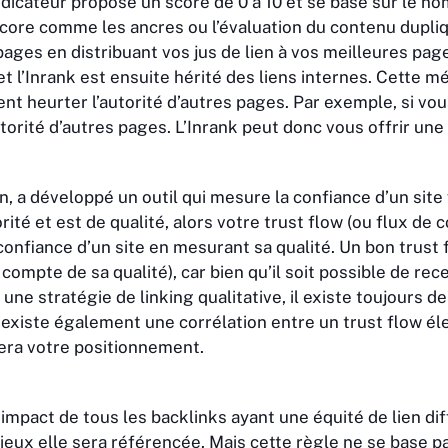
indicateur propose un score de 0 à 10 et se base sur le no
score comme les ancres ou l’évaluation du contenu dupli
ages en distribuant vos jus de lien à vos meilleures pages
t l’Inrank est ensuite hérité des liens internes. Cette 
 heurter l’autorité d’autres pages. Par exemple, si vous
utorité d’autres pages. L’Inrank peut donc vous offrir un
en, a développé un outil qui mesure la confiance d’un sit
orité et est de qualité, alors votre trust flow (ou flux de
onfiance d’un site en mesurant sa qualité. Un bon trust f
ir compte de sa qualité), car bien qu’il soit possible de r
une stratégie de linking qualitative, il existe toujours d
l existe également une corrélation entre un trust flow éle
sera votre positionnement.
l’impact de tous les backlinks ayant une équité de lien d
ieux elle sera référencée. Mais cette règle ne se base 