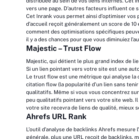
distribuée au sein de vos liens internes. Cet 
vers une page. D’autres facteurs influent ce 
Cet Inrank vous permet ainsi d’optimiser vos p
d’accueil reçoit généralement un score de 10 e
comment des optimisations spécifiques peuvent
il y a des chances pour que vous diminuiez l’a
Majestic – Trust Flow
Majestic, qui détient le plus grand index de li
Si un lien pointant vers votre site est une aut
Le trust flow est une métrique qui analyse la c
citation flow (la popularité d’un lien sans ten
qualitatifs. Même si vous vous concentrez sur 
peu qualitatifs pointant vers votre site web. I
votre site recevra de liens de qualité, mieux 
Ahrefs URL Rank
L’outil d’analyse de backlinks Ahrefs mesure 
générale, plus une URL reçoit de backlinks, m