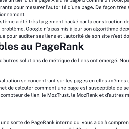
rète un lien d’une page A à une page B comme un vote, pa
ants pour mesurer l’autorité d’une page. De façon très si
tionnement.
ystème a été très largement hacké par la construction d
 problème, Google n’a pas mis à jour son algorithme dep
 pour auditer ses liens et l’autorité de son site n’est do
ibles au PageRank
, d’autres solutions de métrique de liens ont émergé. No
évaluation se concentrant sur les pages en elles-mêmes e
et de calculer comment une page est susceptible de se 
n compteur de lien, le MozTrust, le MozRank et d’autres 
, une sorte de PageRank interne qui vous aide à compre