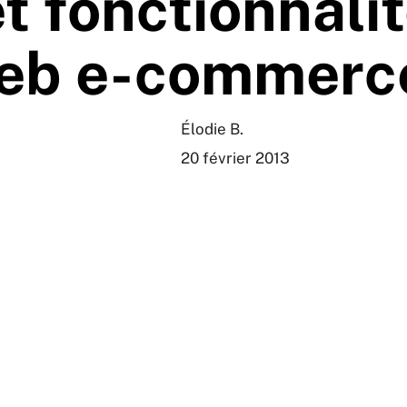
et fonctionnalit
eb e-commerce
Élodie B.
20 février 2013