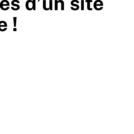
és d’un site
 !