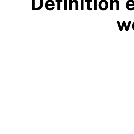
Définition 
w