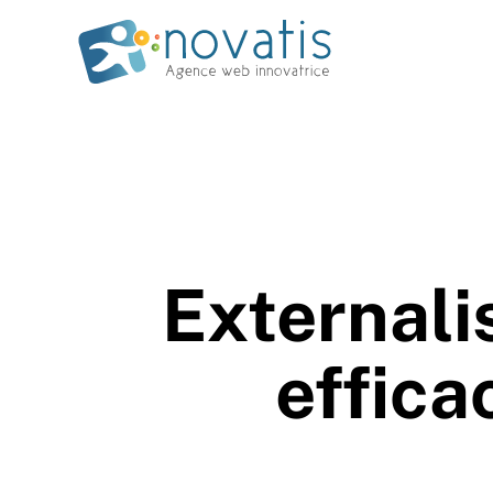
Externali
effica