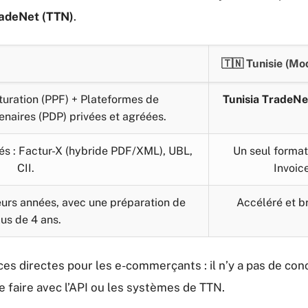
radeNet (TTN)
.
🇹🇳 Tunisie (Mo
turation (PPF) + Plateformes de
Tunisia TradeNe
enaires (PDP) privées et agréées.
és : Factur-X (hybride PDF/XML), UBL,
Un seul format
CII.
Invoic
ieurs années, avec une préparation de
Accéléré et br
lus de 4 ans.
es directes pour les e-commerçants : il n’y a pas de con
e faire avec l’API ou les systèmes de TTN.