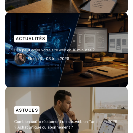
ACTUALITÉS
L’IA peut créer votre site web en 10 minutes ?
Élodie B.
03 Juin 2026
ASTUCES
Combien coûte réellement un site web en Tunisie en 2026
? Achat unique ou abonnement ?