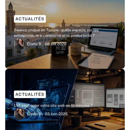
ACTUALITÉS
Séance unique en Tunisie : quels impacts sur les
entreprises, le e-commerce et la productivité ?
Élodie B.
08 Juil 2026
ACTUALITÉS
L’IA peut créer votre site web en 10 minutes ?
Élodie B.
03 Juin 2026