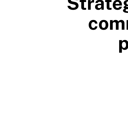
Straté
comm
p