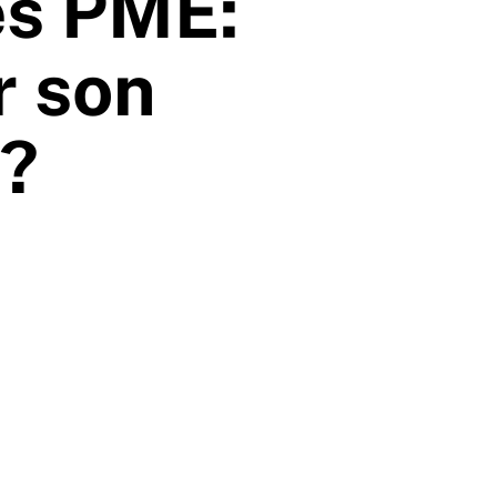
es PME:
r son
t?