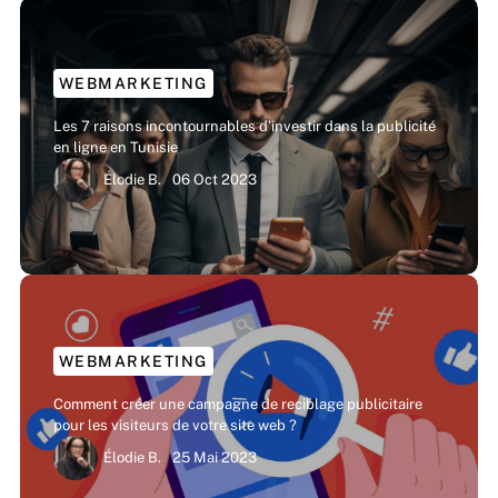
WEBMARKETING
Les 7 raisons incontournables d’investir dans la publicité
en ligne en Tunisie
Élodie B.
06 Oct 2023
WEBMARKETING
Comment créer une campagne de reciblage publicitaire
pour les visiteurs de votre site web ?
Élodie B.
25 Mai 2023