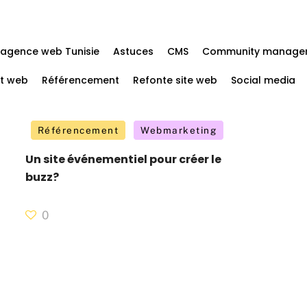
agence web Tunisie
Astuces
CMS
Community manage
t web
Référencement
Refonte site web
Social media
Référencement
Webmarketing
Un site événementiel pour créer le
buzz?
0