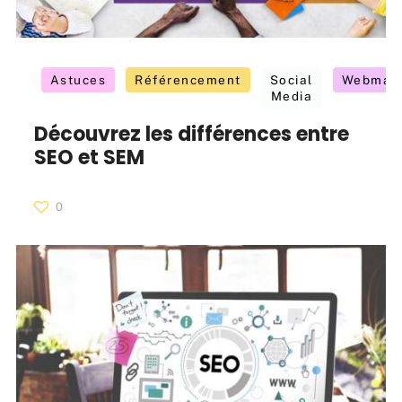
Astuces
Référencement
Social
Webmark
Media
Découvrez les différences entre
SEO et SEM
0