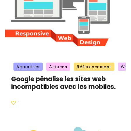
Actualités
Astuces
Référencement
Web
Google pénalise les sites web
incompatibles avec les mobiles.
1