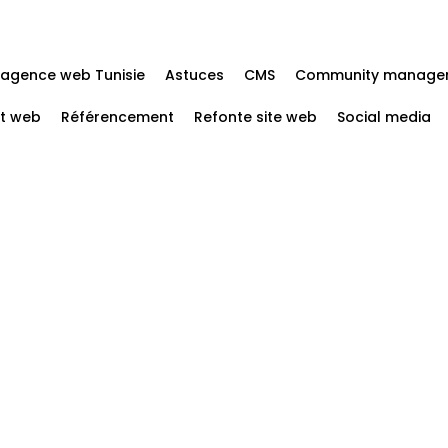
agence web Tunisie
Astuces
CMS
Community manage
t web
Référencement
Refonte site web
Social media