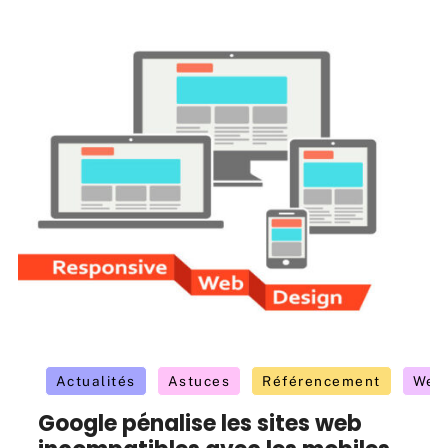
Actualités
Astuces
Référencement
Web
Google pénalise les sites web