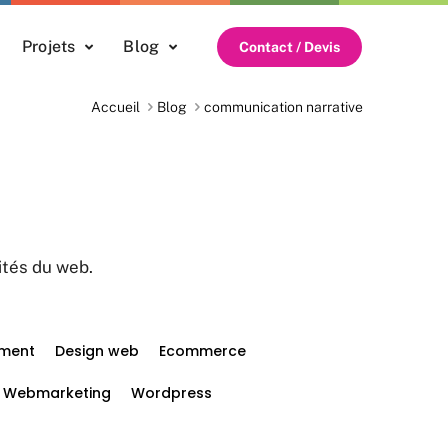
Projets
Blog
Contact / Devis
Accueil
Blog
communication narrative
ités du web.
ment
Design web
Ecommerce
Webmarketing
Wordpress